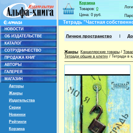
Корзина
Логин
Товаров:
0
Цена:
0 руб.
Пар
Тетрадь "Частная собственнос
НОВОСТИ
ОБ ИЗДАТЕЛЬСТВЕ
Личное пространство
До
КАТАЛОГ
СОТРУДНИЧЕСТВО
Жанры
:
Канцелярские товары
/
Това
Тетради общие в клетку
/
Тетради в 
ПРОДАЖА КНИГ
АВТОРЫ
ГАЛЕРЕЯ
МАГАЗИН
Авторы
Жанры
Издательства
Серии
Новинки
Рейтинги
Корзина