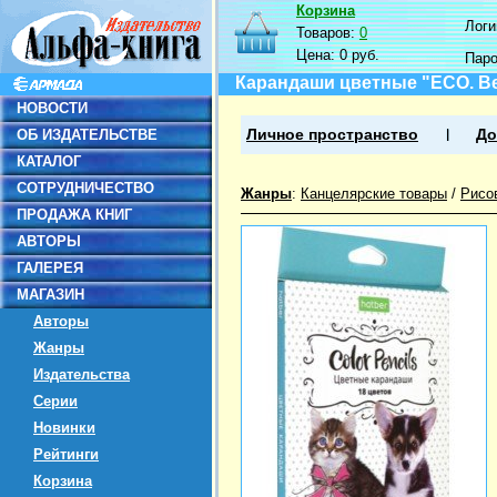
Корзина
Логин
Товаров:
0
Цена:
0 руб.
Пар
Карандаши цветные "ECO. Ве
НОВОСТИ
ОБ ИЗДАТЕЛЬСТВЕ
Личное пространство
До
КАТАЛОГ
СОТРУДНИЧЕСТВО
Жанры
:
Канцелярские товары
/
Рисо
ПРОДАЖА КНИГ
АВТОРЫ
ГАЛЕРЕЯ
МАГАЗИН
Авторы
Жанры
Издательства
Серии
Новинки
Рейтинги
Корзина