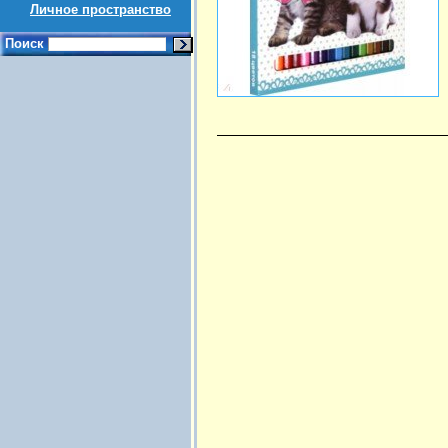
Личное пространство
Поиск