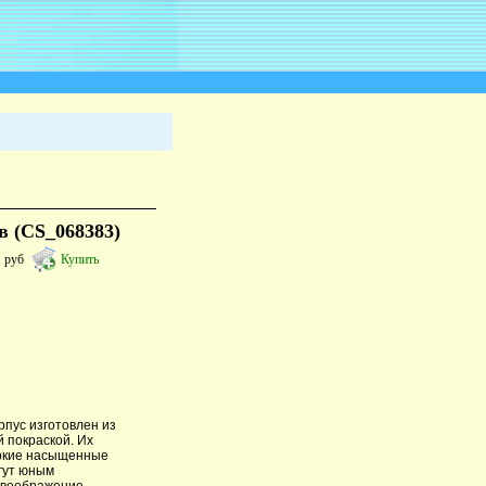
в (CS_068383)
7
руб
Купить
пус изготовлен из
 покраской. Их
Яркие насыщенные
гут юным
 воображение.