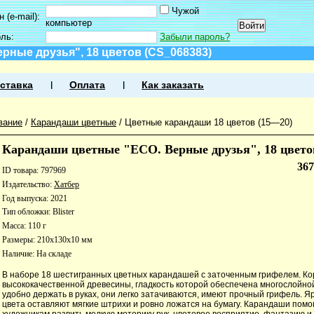
Чужой
 (e-mail):
компьютер
оль:
Забыли пароль?
рные друзья", 18 цветов (CS_068383)
ставка
Оплата
Как заказать
вание
/
Карандаши цветные
/
Цветные карандаши 18 цветов (15—20)
Карандаши цветные "ECO. Верные друзья", 18 цвето
36
ID товара: 797969
Издательство:
Хатбер
Год выпуска: 2021
Тип обложки: Blister
Масса: 110 г
Размеры: 210x130x10 мм
Наличие:
На складе
В наборе 18 шестигранных цветных карандашей с заточенным грифелем. Кор
высококачественной древесины, гладкость которой обеспечена многослойной
удобно держать в руках, они легко затачиваются, имеют прочный грифель. 
цвета оставляют мягкие штрихи и ровно ложатся на бумагу. Карандаши помо
художникам развить мелкую моторику рук, цветовое восприятие, фантазию и