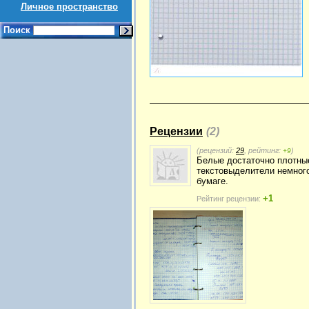
Личное пространство
Поиск
Рецензии
(2)
(рецензий:
29
, рейтинг:
)
+9
Белые достаточно плотные
текстовыделители немного
бумаге.
+1
Рейтинг рецензии: