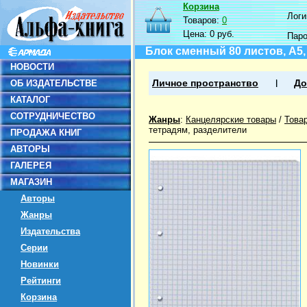
Корзина
Логин
Товаров:
0
Цена:
0 руб.
Пар
Блок сменный 80 листов, А5,
НОВОСТИ
ОБ ИЗДАТЕЛЬСТВЕ
Личное пространство
До
КАТАЛОГ
СОТРУДНИЧЕСТВО
Жанры
:
Канцелярские товары
/
Това
тетрадям, разделители
ПРОДАЖА КНИГ
АВТОРЫ
ГАЛЕРЕЯ
МАГАЗИН
Авторы
Жанры
Издательства
Серии
Новинки
Рейтинги
Корзина