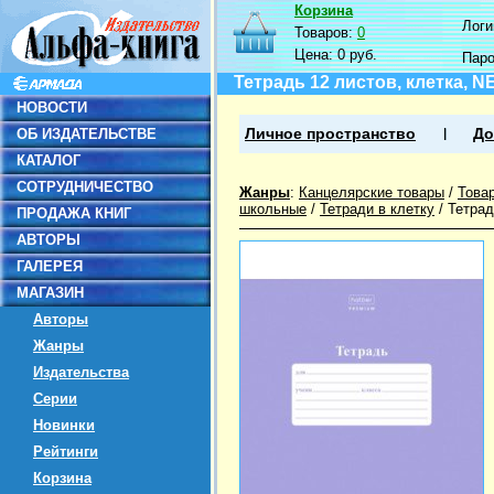
Корзина
Логин
Товаров:
0
Цена:
0 руб.
Пар
Тетрадь 12 листов, клетка, 
НОВОСТИ
ОБ ИЗДАТЕЛЬСТВЕ
Личное пространство
До
КАТАЛОГ
СОТРУДНИЧЕСТВО
Жанры
:
Канцелярские товары
/
Това
школьные
/
Тетради в клетку
/
Тетрад
ПРОДАЖА КНИГ
АВТОРЫ
ГАЛЕРЕЯ
МАГАЗИН
Авторы
Жанры
Издательства
Серии
Новинки
Рейтинги
Корзина