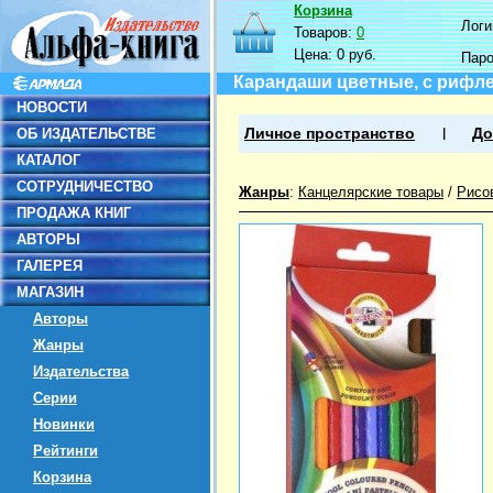
Корзина
Логин
Товаров:
0
Цена:
0 руб.
Пар
Карандаши цветные, с рифле
НОВОСТИ
ОБ ИЗДАТЕЛЬСТВЕ
Личное пространство
До
КАТАЛОГ
СОТРУДНИЧЕСТВО
Жанры
:
Канцелярские товары
/
Рисо
ПРОДАЖА КНИГ
АВТОРЫ
ГАЛЕРЕЯ
МАГАЗИН
Авторы
Жанры
Издательства
Серии
Новинки
Рейтинги
Корзина