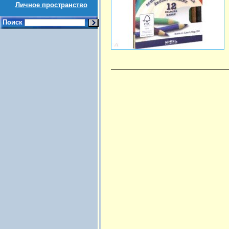
Личное пространство
Поиск