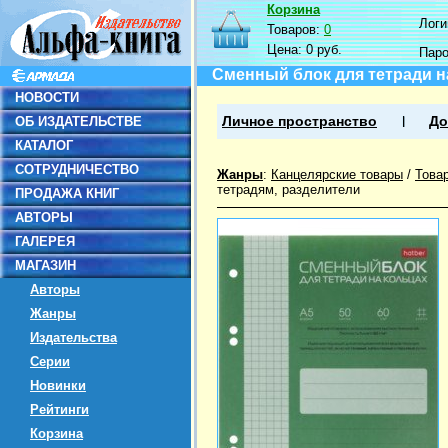
Корзина
Логин
Товаров:
0
Цена:
0 руб.
Пар
Сменный блок для тетради на
НОВОСТИ
ОБ ИЗДАТЕЛЬСТВЕ
Личное пространство
До
КАТАЛОГ
СОТРУДНИЧЕСТВО
Жанры
:
Канцелярские товары
/
Това
тетрадям, разделители
ПРОДАЖА КНИГ
АВТОРЫ
ГАЛЕРЕЯ
МАГАЗИН
Авторы
Жанры
Издательства
Серии
Новинки
Рейтинги
Корзина