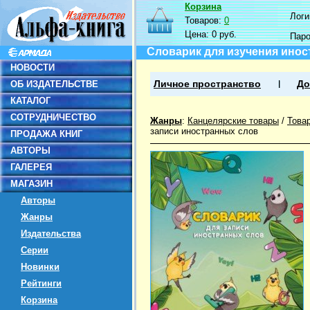
Корзина
Логин
Товаров:
0
Цена:
0 руб.
Пар
Словарик для изучения инос
НОВОСТИ
ОБ ИЗДАТЕЛЬСТВЕ
Личное пространство
До
КАТАЛОГ
СОТРУДНИЧЕСТВО
Жанры
:
Канцелярские товары
/
Това
записи иностранных слов
ПРОДАЖА КНИГ
АВТОРЫ
ГАЛЕРЕЯ
МАГАЗИН
Авторы
Жанры
Издательства
Серии
Новинки
Рейтинги
Корзина