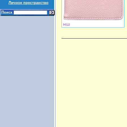
Личное пространство
Поиск