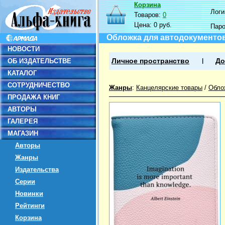
Корзина
Логин
Товаров:
0
Цена:
0 руб.
Пар
Обложка для автодокументов
НОВОСТИ
ОБ ИЗДАТЕЛЬСТВЕ
Личное пространство
До
КАТАЛОГ
СОТРУДНИЧЕСТВО
Жанры
:
Канцелярские товары
/
Обло
ПРОДАЖА КНИГ
АВТОРЫ
ГАЛЕРЕЯ
МАГАЗИН
Авторы
Жанры
Издательства
Серии
Новинки
Рейтинги
Корзина