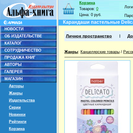
Корзина
Логин
Товаров:
0
Цена:
0 руб.
Пар
Карандаши пастельные Delica
НОВОСТИ
ОБ ИЗДАТЕЛЬСТВЕ
Личное пространство
До
КАТАЛОГ
СОТРУДНИЧЕСТВО
Жанры
:
Канцелярские товары
/
Рисо
ПРОДАЖА КНИГ
АВТОРЫ
ГАЛЕРЕЯ
МАГАЗИН
Авторы
Жанры
Издательства
Серии
Новинки
Рейтинги
Корзина