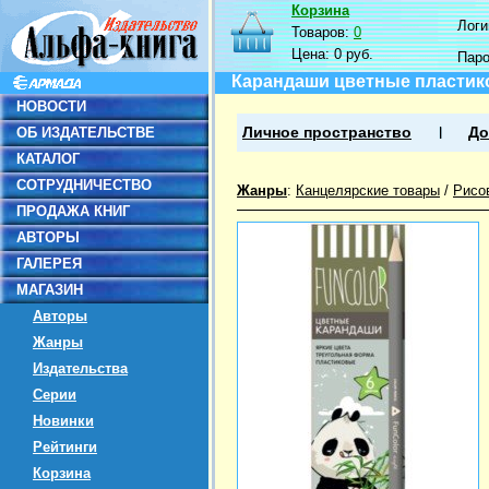
Корзина
Логин
Товаров:
0
Цена:
0 руб.
Пар
Карандаши цветные пластико
НОВОСТИ
ОБ ИЗДАТЕЛЬСТВЕ
Личное пространство
До
КАТАЛОГ
СОТРУДНИЧЕСТВО
Жанры
:
Канцелярские товары
/
Рисо
ПРОДАЖА КНИГ
АВТОРЫ
ГАЛЕРЕЯ
МАГАЗИН
Авторы
Жанры
Издательства
Серии
Новинки
Рейтинги
Корзина