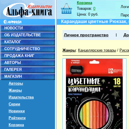
Корзина
Логин
Товаров:
0
Цена:
0 руб.
Пар
Карандаши цветные Рюкзак, 
НОВОСТИ
ОБ ИЗДАТЕЛЬСТВЕ
Личное пространство
До
КАТАЛОГ
СОТРУДНИЧЕСТВО
Жанры
:
Канцелярские товары
/
Рисо
ПРОДАЖА КНИГ
АВТОРЫ
ГАЛЕРЕЯ
МАГАЗИН
Авторы
Жанры
Издательства
Серии
Новинки
Рейтинги
Корзина