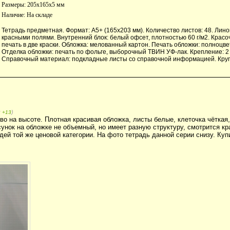
Размеры: 205x165x5 мм
Наличие:
На складе
Тетрадь предметная. Формат: А5+ (165х203 мм). Количество листов: 48. Линов
красными полями. Внутренний блок: белый офсет, плотностью 60 г/м2. Красоч
печать в две краски. Обложка: мелованный картон. Печать обложки: полноцве
Отделка обложки: печать по фольге, выборочный ТВИН УФ-лак. Крепление: 2
Справочный материал: подкладные листы со справочной информацией. Кругл
:
)
+13
во на высоте. Плотная красивая обложка, листы белые, клеточка чёткая,
унок на обложке не объемный, но имеет разную структуру, смотрится кр
дей той же ценовой категории. На фото тетрадь данной серии снизу. Ку