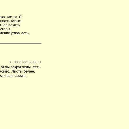
ка: клетка. С
ность блока:
тная печать.
 скобы.
ение углов: есть.
31.08.2022 09:49:51
 углы закруглены, есть
асиво. Листы белее,
пили всю серию,