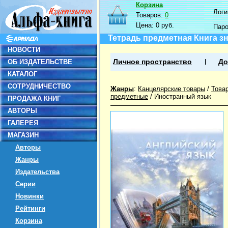
Корзина
Логин
Товаров:
0
Цена:
0 руб.
Пар
Тетрадь предметная Книга зн
НОВОСТИ
ОБ ИЗДАТЕЛЬСТВЕ
Личное пространство
До
КАТАЛОГ
СОТРУДНИЧЕСТВО
Жанры
:
Канцелярские товары
/
Това
предметные
/
Иностранный язык
ПРОДАЖА КНИГ
АВТОРЫ
ГАЛЕРЕЯ
МАГАЗИН
Авторы
Жанры
Издательства
Серии
Новинки
Рейтинги
Корзина