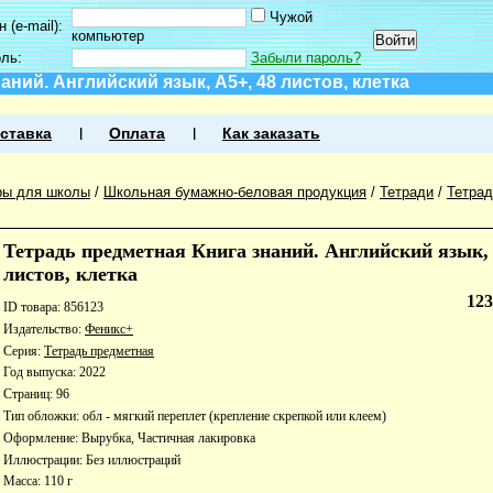
Чужой
 (e-mail):
компьютер
оль:
Забыли пароль?
аний. Английский язык, А5+, 48 листов, клетка
ставка
Оплата
Как заказать
ры для школы
/
Школьная бумажно-беловая продукция
/
Тетради
/
Тетра
Тетрадь предметная Книга знаний. Английский язык, 
листов, клетка
12
ID товара: 856123
Издательство:
Феникс+
Серия:
Тетрадь предметная
Год выпуска: 2022
Страниц: 96
Тип обложки: обл - мягкий переплет (крепление скрепкой или клеем)
Оформление: Вырубка, Частичная лакировка
Иллюстрации: Без иллюстраций
Масса: 110 г