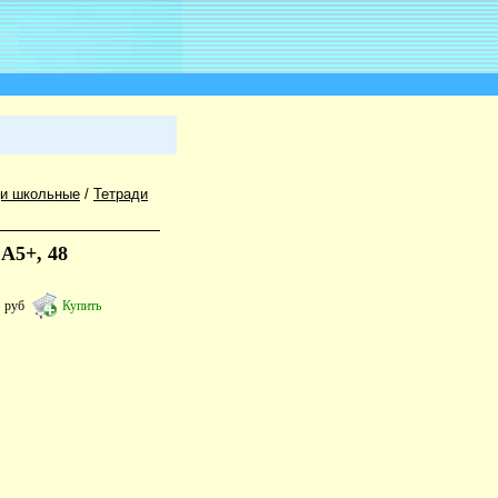
ди школьные
/
Тетради
А5+, 48
3
руб
Купить