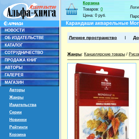
Корзина
Логин
Товаров:
0
Цена:
0 руб.
Пар
Карандаши акварельные Monde
НОВОСТИ
ОБ ИЗДАТЕЛЬСТВЕ
Личное пространство
До
КАТАЛОГ
СОТРУДНИЧЕСТВО
Жанры
:
Канцелярские товары
/
Рисо
ПРОДАЖА КНИГ
АВТОРЫ
ГАЛЕРЕЯ
МАГАЗИН
Авторы
Жанры
Издательства
Серии
Новинки
Рейтинги
Корзина