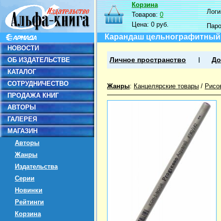
Корзина
Логин
Товаров:
0
Цена:
0 руб.
Пар
Карандаш цельнографитный 
НОВОСТИ
ОБ ИЗДАТЕЛЬСТВЕ
Личное пространство
До
КАТАЛОГ
СОТРУДНИЧЕСТВО
Жанры
:
Канцелярские товары
/
Рисо
ПРОДАЖА КНИГ
АВТОРЫ
ГАЛЕРЕЯ
МАГАЗИН
Авторы
Жанры
Издательства
Серии
Новинки
Рейтинги
Корзина