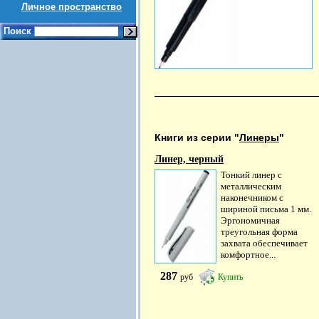
Личное пространство
Поиск
Книги из серии "
Линеры
"
Линер, черный
Тонкий линер с
металлическим
наконечником с
шириной письма 1 мм.
Эргономичная
треугольная форма
захвата обеспечивает
комфортное...
287
руб
Купить