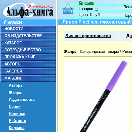
Корзина
Логин
Товаров:
0
Цена:
0 руб.
Пар
Линер Fineliner, фиолетовы
НОВОСТИ
ОБ ИЗДАТЕЛЬСТВЕ
Личное пространство
До
КАТАЛОГ
СОТРУДНИЧЕСТВО
Жанры
:
Канцелярские товары
/
Рисо
ПРОДАЖА КНИГ
АВТОРЫ
ГАЛЕРЕЯ
МАГАЗИН
Авторы
Жанры
Издательства
Серии
Новинки
Рейтинги
Корзина