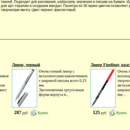
тканей. Подходит для рисования, набросков, черчения и письма на бумаге. 
для арт-терапии и создания мандал. Палитра из 30 ярких цветов позволяет
творческую мечту. Цвет чернил: фиолетовый.
Линер, черный
Линер Fineliner, крас
Очень тонкий линер с
Очень 
ником
металлическим наконечником
воплощ
с шириной письма всего 0,25
творче
ная
мм.
металл
вает
Эргономичная треугольная
ширино
форма корпуса в...
мм....
287
125
руб
Купить
руб
Купить