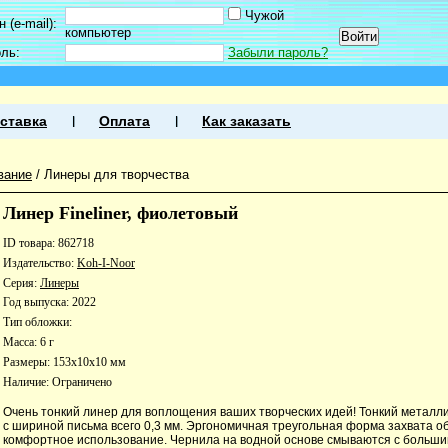
Чужой
 (e-mail):
компьютер
оль:
Забыли пароль?
ставка
Оплата
Как заказать
вание
/
Линеры для творчества
Линер Fineliner, фиолетовый
ID товара: 862718
Издательство:
Koh-I-Noor
Серия:
Линеры
Год выпуска: 2022
Тип обложки:
Масса: 6 г
Размеры: 153x10x10 мм
Наличие:
Ограничено
Очень тонкий линер для воплощения ваших творческих идей! Тонкий металл
с шириной письма всего 0,3 мм. Эргономичная треугольная форма захвата о
комфортное использование. Чернила на водной основе смываются с больши