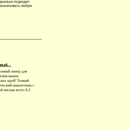
Идеально подходит
 реализовать любую
ный...
тонкий линер для
ения ваших
ских идей! Тонкий
ический наконечник с
й письма всего 0,3