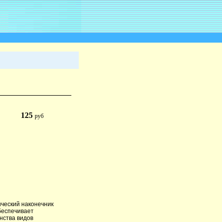
125
руб
ический наконечник
беспечивает
нства видов