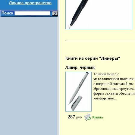
Личное пространство
Поиск
Книги из серии "
Линеры
"
Линер, черный
Тонкий линер с
металлическим наконеч
с шириной письма 1 мм.
Эргономичная треуголь
форма захвата обеспечи
комфортное...
287
руб
Купить