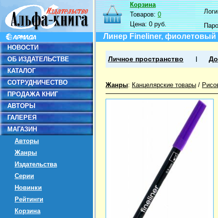
Корзина
Логин
Товаров:
0
Цена:
0 руб.
Пар
Линер Fineliner, фиолетовый
НОВОСТИ
ОБ ИЗДАТЕЛЬСТВЕ
Личное пространство
До
КАТАЛОГ
СОТРУДНИЧЕСТВО
Жанры
:
Канцелярские товары
/
Рисо
ПРОДАЖА КНИГ
АВТОРЫ
ГАЛЕРЕЯ
МАГАЗИН
Авторы
Жанры
Издательства
Серии
Новинки
Рейтинги
Корзина