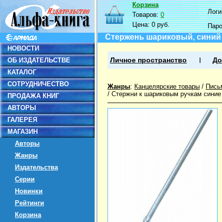
Корзина
Логин
Товаров:
0
Цена:
0 руб.
Пар
Стержень шариковый, синий
НОВОСТИ
ОБ ИЗДАТЕЛЬСТВЕ
Личное пространство
До
КАТАЛОГ
СОТРУДНИЧЕСТВО
Жанры
:
Канцелярские товары
/
Пись
/
Стержни к шариковым ручкам синие
ПРОДАЖА КНИГ
АВТОРЫ
ГАЛЕРЕЯ
МАГАЗИН
Авторы
Жанры
Издательства
Серии
Новинки
Рейтинги
Корзина