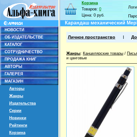
Корзина
Логин
Товаров:
0
Цена:
0 руб.
Пар
Карандаш механический Meph
НОВОСТИ
ОБ ИЗДАТЕЛЬСТВЕ
Личное пространство
До
КАТАЛОГ
СОТРУДНИЧЕСТВО
Жанры
:
Канцелярские товары
/
Пись
и цанговые
ПРОДАЖА КНИГ
АВТОРЫ
ГАЛЕРЕЯ
МАГАЗИН
Авторы
Жанры
Издательства
Серии
Новинки
Рейтинги
Корзина