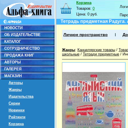
Корзина
Логин
Товаров:
0
Цена:
0 руб.
Пар
Тетрадь предметная Радуга. 
НОВОСТИ
ОБ ИЗДАТЕЛЬСТВЕ
Личное пространство
До
КАТАЛОГ
СОТРУДНИЧЕСТВО
Жанры
:
Канцелярские товары
/
Това
школьные
/
Тетради предметные
/
Ин
ПРОДАЖА КНИГ
АВТОРЫ
ГАЛЕРЕЯ
МАГАЗИН
Авторы
Жанры
Издательства
Серии
Новинки
Рейтинги
Корзина