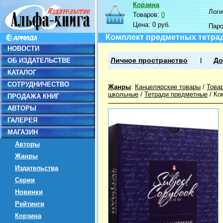
Корзина
Логин
Товаров:
0
Цена:
0 руб.
Пар
Комплект предметных тетраде
НОВОСТИ
ОБ ИЗДАТЕЛЬСТВЕ
Личное пространство
До
КАТАЛОГ
СОТРУДНИЧЕСТВО
Жанры
:
Канцелярские товары
/
Това
школьные
/
Тетради предметные
/
Ко
ПРОДАЖА КНИГ
АВТОРЫ
ГАЛЕРЕЯ
МАГАЗИН
Авторы
Жанры
Издательства
Серии
Новинки
Рейтинги
Корзина