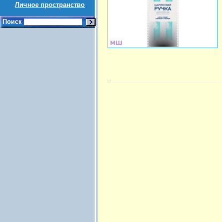
Личное пространство
Поиск