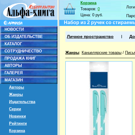
Корзина
Логин
Товаров:
0
Цена:
0 руб.
Пар
Набор из 2 ручек со стираем
НОВОСТИ
ОБ ИЗДАТЕЛЬСТВЕ
Личное пространство
До
КАТАЛОГ
СОТРУДНИЧЕСТВО
Жанры
:
Канцелярские товары
/
Пись
ПРОДАЖА КНИГ
АВТОРЫ
ГАЛЕРЕЯ
МАГАЗИН
Авторы
Жанры
Издательства
Серии
Новинки
Рейтинги
Корзина