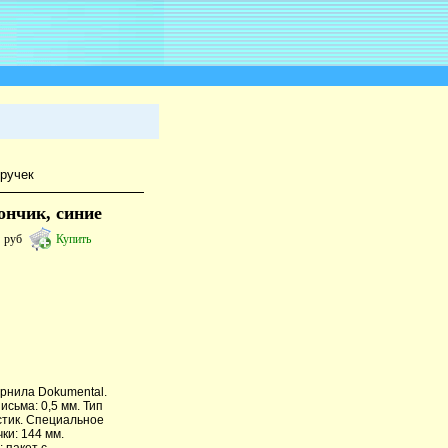
ручек
ончик, синие
3
руб
Купить
ернила Dokumental.
исьма: 0,5 мм. Тип
стик. Специальное
ки: 144 мм.
 пакет с