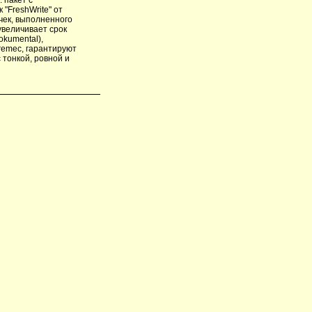
"FreshWrite" от
учек, выполненного
увеличивает срок
kumental),
remec, гарантируют
 тонкой, ровной и