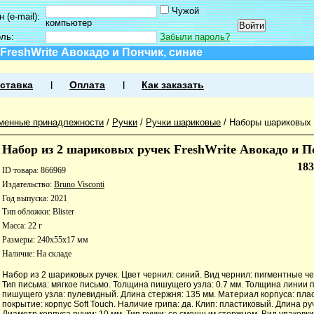
Чужой
 (e-mail):
компьютер
оль:
Забыли пароль?
FreshWrite Авокадо и Пончик, синие
ставка
Оплата
Как заказать
менные принадлежности
/
Ручки
/
Ручки шариковые
/
Наборы шариковых 
Набор из 2 шариковых ручек FreshWrite Авокадо и П
18
ID товара: 866969
Издательство:
Bruno Visconti
Год выпуска: 2021
Тип обложки: Blister
Масса: 22 г
Размеры: 240x55x17 мм
Наличие:
На складе
Набор из 2 шариковых ручек. Цвет чернил: синий. Вид чернил: пигментные ч
Тип письма: мягкое письмо. Толщина пишущего узла: 0.7 мм. Толщина линии п
пишущего узла: пулевидный. Длина стержня: 135 мм. Материал корпуса: пла
покрытие: корпус Soft Touch. Наличие грипа: да. Клип: пластиковый. Длина руч
Диаметр корпуса ручки: 10 мм. Тип ручки: со сменным стержнем. Вид упаковки: