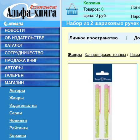
Корзина
Логин
Товаров:
0
Цена:
0 руб.
Пар
Набор из 2 шариковых ручек 
НОВОСТИ
ОБ ИЗДАТЕЛЬСТВЕ
Личное пространство
До
КАТАЛОГ
СОТРУДНИЧЕСТВО
Жанры
:
Канцелярские товары
/
Пись
ПРОДАЖА КНИГ
АВТОРЫ
ГАЛЕРЕЯ
МАГАЗИН
Авторы
Жанры
Издательства
Серии
Новинки
Рейтинги
Корзина