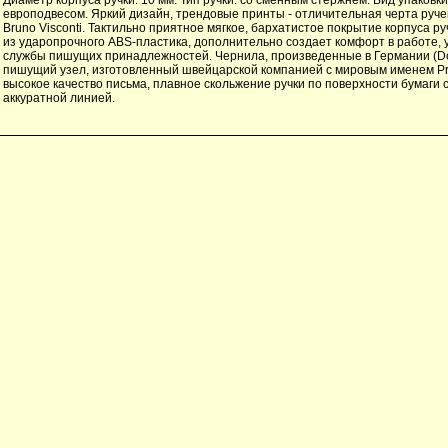
европодвесом. Яркий дизайн, трендовые принты - отличительная черта ручек 
Bruno Visconti. Тактильно приятное мягкое, бархатистое покрытие корпуса р
из ударопрочного ABS-пластика, дополнительно создает комфорт в работе, 
службы пишущих принадлежностей. Чернила, произведенные в Германии (Do
пишущий узел, изготовленный швейцарской компанией с мировым именем P
высокое качество письма, плавное скольжение ручки по поверхности бумаги с
аккуратной линией.