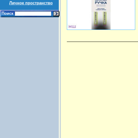
Личное пространство
Поиск