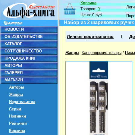
Корзина
Логин
Товаров:
0
Цена:
0 руб.
Пар
Набор из 2 шариковых ручек Fr
НОВОСТИ
ОБ ИЗДАТЕЛЬСТВЕ
Личное пространство
До
КАТАЛОГ
СОТРУДНИЧЕСТВО
Жанры
:
Канцелярские товары
/
Пись
ПРОДАЖА КНИГ
АВТОРЫ
ГАЛЕРЕЯ
МАГАЗИН
Авторы
Жанры
Издательства
Серии
Новинки
Рейтинги
Корзина