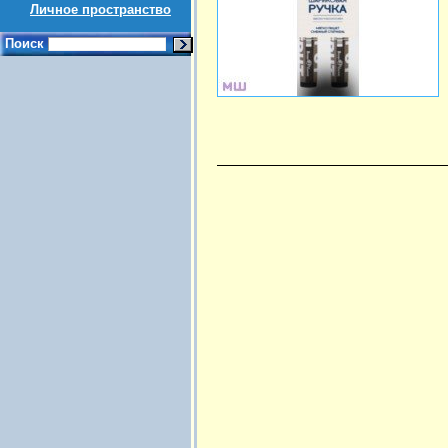
Личное пространство
Поиск