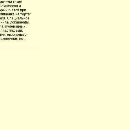
адатели таких
Dokumental и
орый гнется при
"вишенка на торте"
ания. Специальное
рнила Dokumental.
ла: пулевидный.
: пластиковый.
овки: европодвес-
аконечник: нет.