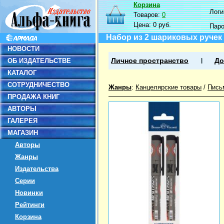
Корзина
Логин
Товаров:
0
Цена:
0 руб.
Пар
Набор из 2 шариковых ручек 
НОВОСТИ
ОБ ИЗДАТЕЛЬСТВЕ
Личное пространство
До
КАТАЛОГ
СОТРУДНИЧЕСТВО
Жанры
:
Канцелярские товары
/
Пись
ПРОДАЖА КНИГ
АВТОРЫ
ГАЛЕРЕЯ
МАГАЗИН
Авторы
Жанры
Издательства
Серии
Новинки
Рейтинги
Корзина