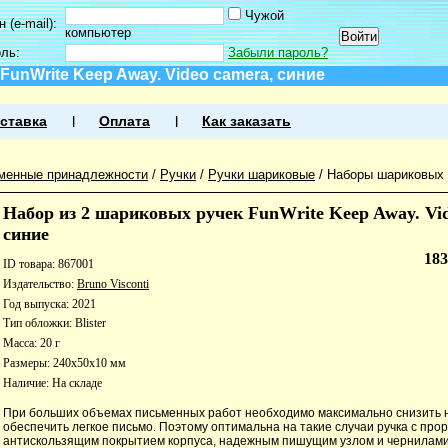
Чужой
 (e-mail):
компьютер
оль:
Забыли пароль?
FunWrite Keep Away. Video camera, синие
ставка
Оплата
Как заказать
менные принадлежности
/
Ручки
/
Ручки шариковые
/
Наборы шариковых 
Набор из 2 шариковых ручек FunWrite Keep Away. Vid
синие
18
ID товара: 867001
Издательство:
Bruno Visconti
Год выпуска: 2021
Тип обложки: Blister
Масса: 20 г
Размеры: 240x50x10 мм
Наличие:
На складе
При больших объемах письменных работ необходимо максимально снизить на
обеспечить легкое письмо. Поэтому оптимальна на такие случаи ручка с про
антискользящим покрытием корпуса, надежным пишущим узлом и чернилами