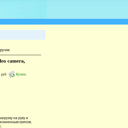
ручек
eo camera,
3
руб
Купить
грузку на руку и
резиненным грипом,
,