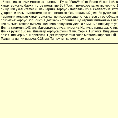
обеспечивающими мягкое скольжение. Ручки "FunWrite" от Bruno Visconti обл
характеристик: бархатистое покрытие Soft Touch, немецкое качество чернил 
пишущий узел Premec (Швейцария). Корпус изготовлен из ABS-пластика, кот
ударе или сильном нажиме, но не ломается. Оригинальный дизайн ручки как 
- дополнительная характеристика, не позволяющая отказаться от ее облад
покрытие: корпус Soft Touch. Цвет чернил: синий. Вид чернил: пигментные че
Тип письма: мягкое письмо. Толщина пишущего узла: 0.5 мм. Тип пишущего уз
Длина стержня: 143 мм. Материал корпуса: пластик. Наличие грипа: да. Клип
Длина ручки: 150 мм. Диаметр корпуса ручки: 9 мм. Серия: Funwrite. Вид упак
пакет. Тип чернил: шариковая. Цвет корпуса: multicolor. Металлизированный н
Толщина линии письма: 0,38 мм. Тип ручки: со сменным стержнем.