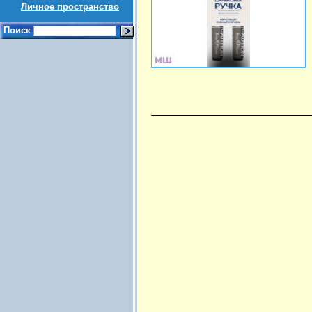
Личное пространство
Поиск