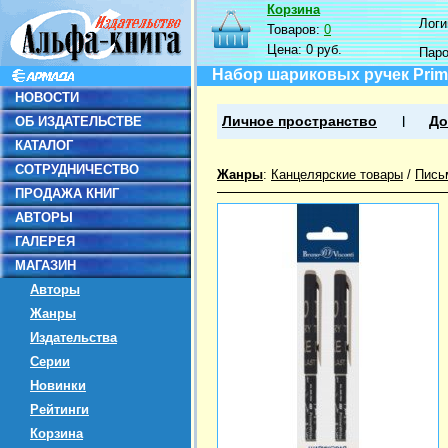
Корзина
Логин
Товаров:
0
Цена:
0 руб.
Пар
Набор шариковых ручек PrimeW
НОВОСТИ
ОБ ИЗДАТЕЛЬСТВЕ
Личное пространство
До
КАТАЛОГ
СОТРУДНИЧЕСТВО
Жанры
:
Канцелярские товары
/
Пись
ПРОДАЖА КНИГ
АВТОРЫ
ГАЛЕРЕЯ
МАГАЗИН
Авторы
Жанры
Издательства
Серии
Новинки
Рейтинги
Корзина