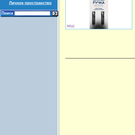
Личное пространство
Поиск