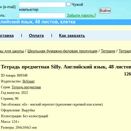
Чужой
 (e-mail):
компьютер
оль:
Забыли пароль?
глийский язык, 48 листов, клетка
ставка
Оплата
Как заказать
ры для школы
/
Школьная бумажно-беловая продукция
/
Тетради
/
Тетра
Тетрадь предметная Silly. Английский язык, 48 листов
12
ID товара: 869348
Издательство:
BeSmart
Серия:
Тетрадь предметная
Год выпуска: 2022
Страниц: 96
Тип обложки: обл - мягкий переплет (крепление скрепкой или клеем)
Оформление: Вырубка
Иллюстрации: Без иллюстраций
Масса: 124 г
Размеры: 204x164x5 мм