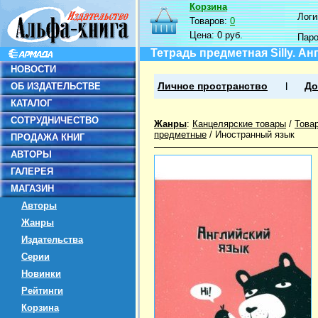
Корзина
Логин
Товаров:
0
Цена:
0 руб.
Пар
Тетрадь предметная Silly. Ан
НОВОСТИ
ОБ ИЗДАТЕЛЬСТВЕ
Личное пространство
До
КАТАЛОГ
СОТРУДНИЧЕСТВО
Жанры
:
Канцелярские товары
/
Това
предметные
/
Иностранный язык
ПРОДАЖА КНИГ
АВТОРЫ
ГАЛЕРЕЯ
МАГАЗИН
Авторы
Жанры
Издательства
Серии
Новинки
Рейтинги
Корзина