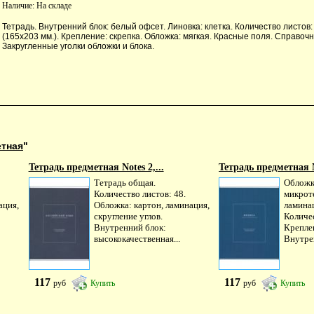
Наличие:
На складе
Тетрадь. Внутренний блок: белый офсет. Линовка: клетка. Количество листов:
(165х203 мм.). Крепление: скрепка. Обложка: мягкая. Красные поля. Справо
Закругленные уголки обложки и блока.
етная
"
Тетрадь предметная Notes 2,...
Тетрадь предметная No
Тетрадь общая.
Обложка
Количество листов: 48.
микрот
ация,
Обложка: картон, ламинация,
ламина
скругление углов.
Количес
Внутренний блок:
Креплен
высококачественная...
Внутрен
117
117
руб
Купить
руб
Купить