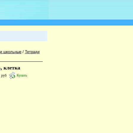
ди школьные
/
Тетради
, клетка
6
руб
Купить