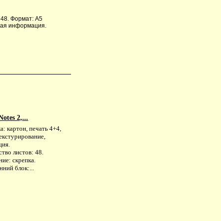
 48. Формат: А5
чная информация.
tes 2,...
: картон, печать 4+4,
екстурирование,
ция.
тво листов: 48.
ие: скрепка.
ний блок:...