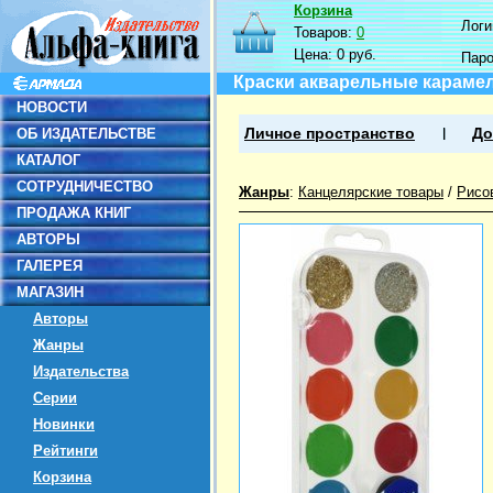
Корзина
Логин
Товаров:
0
Цена:
0 руб.
Пар
Краски акварельные карамел
НОВОСТИ
ОБ ИЗДАТЕЛЬСТВЕ
Личное пространство
До
КАТАЛОГ
СОТРУДНИЧЕСТВО
Жанры
:
Канцелярские товары
/
Рисо
ПРОДАЖА КНИГ
АВТОРЫ
ГАЛЕРЕЯ
МАГАЗИН
Авторы
Жанры
Издательства
Серии
Новинки
Рейтинги
Корзина