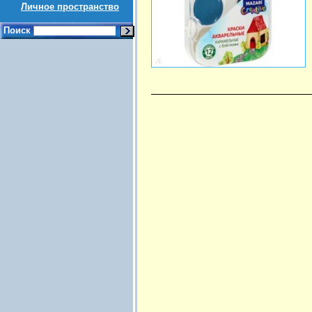
Личное пространство
Поиск