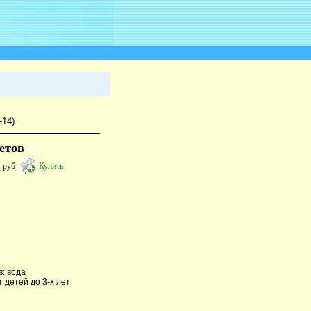
—14)
етов
2
руб
Купить
: вода
 детей до 3-х лет