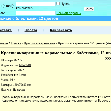
Чужой
 (e-mail):
компьютер
оль:
Забыли пароль?
ьные с блёстками, 12 цветов
ставка
Оплата
Как заказать
вание
/
Краски
/
Краски акварельные
/
Краски акварельные 12 цветов (9
Краски акварельные карамельные с блёстками, 12 цв
22
ID товара: 872355
Издательство:
MAZARI
Год выпуска: 2022
Тип обложки: Blister
Масса: 66 г
Размеры: 180x70x13 мм
Наличие:
На складе
Краски акварельные карамельные с блёстками Количесттво цветов: 12 Состав
подготовленная, декстрин, медовая патока, органические пигменты Беречь от