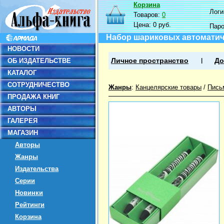
Корзина
Логин
Товаров:
0
Цена:
0 руб.
Пар
Набор шариковых автоматичес
НОВОСТИ
ОБ ИЗДАТЕЛЬСТВЕ
Личное пространство
До
КАТАЛОГ
СОТРУДНИЧЕСТВО
Жанры
:
Канцелярские товары
/
Пись
ПРОДАЖА КНИГ
АВТОРЫ
ГАЛЕРЕЯ
МАГАЗИН
Авторы
Жанры
Издательства
Серии
Новинки
Рейтинги
Корзина