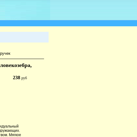
ручек
ловекозебра,
238
руб
ивидуальный
окружающих.
вом. Мягкое