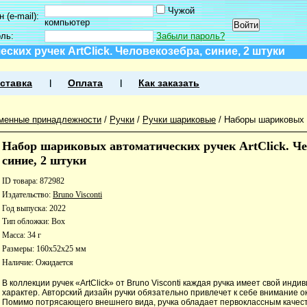
Чужой
 (e-mail):
компьютер
оль:
Забыли пароль?
ких ручек ArtClick. Человекозебра, синие, 2 штуки
ставка
Оплата
Как заказать
менные принадлежности
/
Ручки
/
Ручки шариковые
/
Наборы шариковых 
Набор шариковых автоматических ручек ArtClick. Че
синие, 2 штуки
ID товара: 872982
Издательство:
Bruno Visconti
Год выпуска: 2022
Тип обложки: Box
Масса: 34 г
Размеры: 160x52x25 мм
Наличие:
Ожидается
В коллекции ручек «ArtClick» от Bruno Visconti каждая ручка имеет свой инд
характер. Авторский дизайн ручки обязательно привлечет к себе внимание 
Помимо потрясающего внешнего вида, ручка обладает первоклассным качест