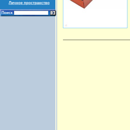
Личное пространство
Поиск