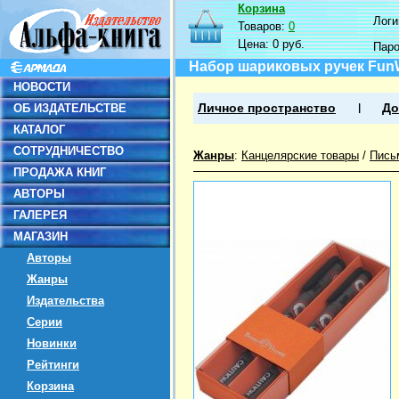
Корзина
Логин
Товаров:
0
Цена:
0 руб.
Пар
Набор шариковых ручек FunWr
НОВОСТИ
ОБ ИЗДАТЕЛЬСТВЕ
Личное пространство
До
КАТАЛОГ
СОТРУДНИЧЕСТВО
Жанры
:
Канцелярские товары
/
Пись
ПРОДАЖА КНИГ
АВТОРЫ
ГАЛЕРЕЯ
МАГАЗИН
Авторы
Жанры
Издательства
Серии
Новинки
Рейтинги
Корзина