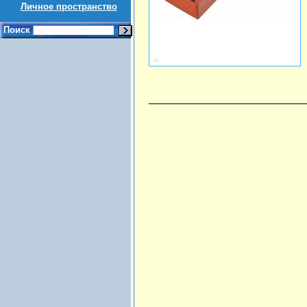
Личное пространство
Поиск