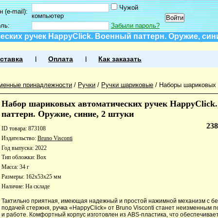
Чужой
 (e-mail):
компьютер
оль:
Забыли пароль?
ких ручек HappyClick. Военный паттерн. Оружие, сини
ставка
Оплата
Как заказать
менные принадлежности
/
Ручки
/
Ручки шариковые
/
Наборы шариковых 
Набор шариковых автоматических ручек HappyClick
паттерн. Оружие, синие, 2 штуки
23
ID товара: 873108
Издательство:
Bruno Visconti
Год выпуска: 2022
Тип обложки: Box
Масса: 34 г
Размеры: 162x53x25 мм
Наличие:
На складе
Тактильно приятная, имеющая надежный и простой нажимной механизм с б
подачей стержня, ручка «HappyClick» от Bruno Visconti станет неизменным 
и работе. Комфортный корпус изготовлен из ABS-пластика, что обеспечивае