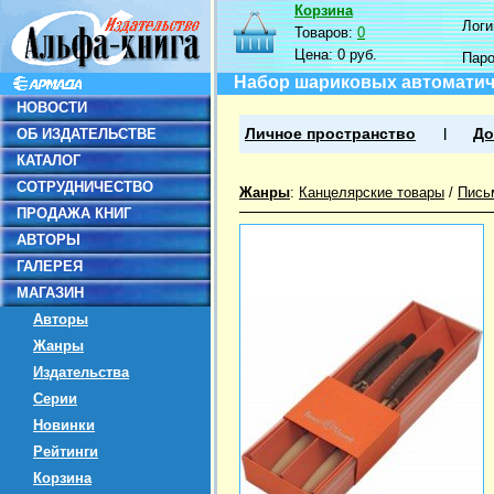
Корзина
Логин
Товаров:
0
Цена:
0 руб.
Пар
Набор шариковых автоматичес
НОВОСТИ
ОБ ИЗДАТЕЛЬСТВЕ
Личное пространство
До
КАТАЛОГ
СОТРУДНИЧЕСТВО
Жанры
:
Канцелярские товары
/
Пись
ПРОДАЖА КНИГ
АВТОРЫ
ГАЛЕРЕЯ
МАГАЗИН
Авторы
Жанры
Издательства
Серии
Новинки
Рейтинги
Корзина