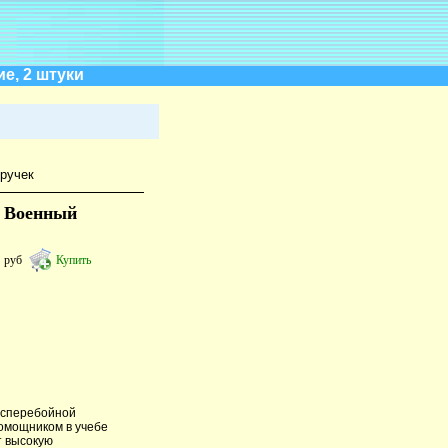
е, 2 штуки
ручек
. Военный
8
руб
Купить
есперебойной
помощником в учебе
т высокую