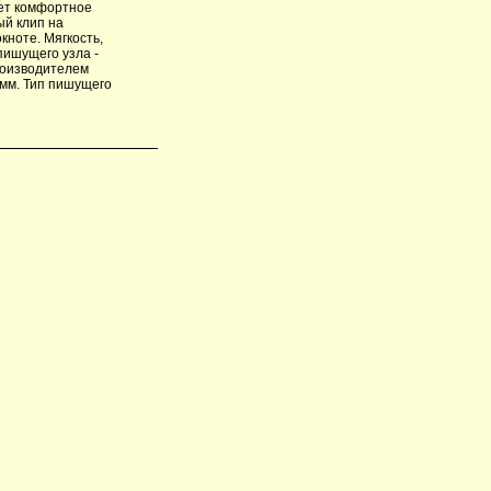
ует комфортное
ый клип на
кноте. Мягкость,
пишущего узла -
роизводителем
 мм. Тип пишущего