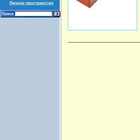
Личное пространство
Поиск