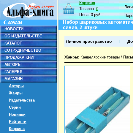
Корзина
Логин
Товаров:
0
Цена:
0 руб.
Пар
Набор шариковых автоматиче
синие, 2 штуки
НОВОСТИ
ОБ ИЗДАТЕЛЬСТВЕ
Личное пространство
До
КАТАЛОГ
СОТРУДНИЧЕСТВО
Жанры
:
Канцелярские товары
/
Пись
ПРОДАЖА КНИГ
АВТОРЫ
ГАЛЕРЕЯ
МАГАЗИН
Авторы
Жанры
Издательства
Серии
Новинки
Рейтинги
Корзина