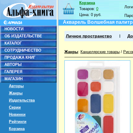
Корзина
Логин
Товаров:
0
Цена:
0 руб.
Пар
Акварель Волшебная палитра,
НОВОСТИ
ОБ ИЗДАТЕЛЬСТВЕ
Личное пространство
До
КАТАЛОГ
СОТРУДНИЧЕСТВО
Жанры
:
Канцелярские товары
/
Рисо
ПРОДАЖА КНИГ
АВТОРЫ
ГАЛЕРЕЯ
МАГАЗИН
Авторы
Жанры
Издательства
Серии
Новинки
Рейтинги
Корзина