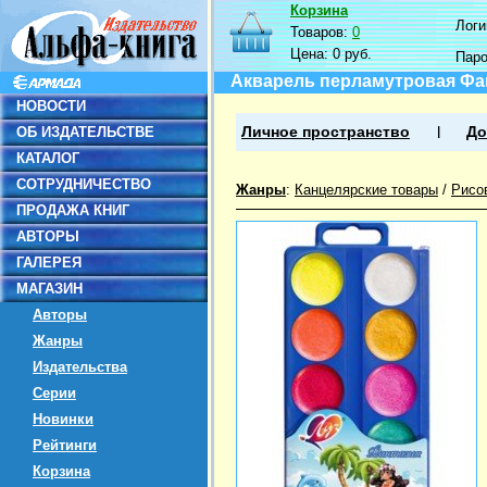
Корзина
Логин
Товаров:
0
Цена:
0 руб.
Пар
Акварель перламутровая Фант
НОВОСТИ
ОБ ИЗДАТЕЛЬСТВЕ
Личное пространство
До
КАТАЛОГ
СОТРУДНИЧЕСТВО
Жанры
:
Канцелярские товары
/
Рисо
ПРОДАЖА КНИГ
АВТОРЫ
ГАЛЕРЕЯ
МАГАЗИН
Авторы
Жанры
Издательства
Серии
Новинки
Рейтинги
Корзина