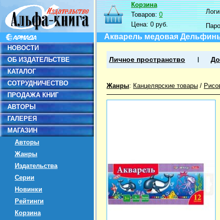
Корзина
Логин
Товаров:
0
Цена:
0 руб.
Пар
Акварель медовая Дельфины,
НОВОСТИ
ОБ ИЗДАТЕЛЬСТВЕ
Личное пространство
До
КАТАЛОГ
СОТРУДНИЧЕСТВО
Жанры
:
Канцелярские товары
/
Рисо
ПРОДАЖА КНИГ
АВТОРЫ
ГАЛЕРЕЯ
МАГАЗИН
Авторы
Жанры
Издательства
Серии
Новинки
Рейтинги
Корзина