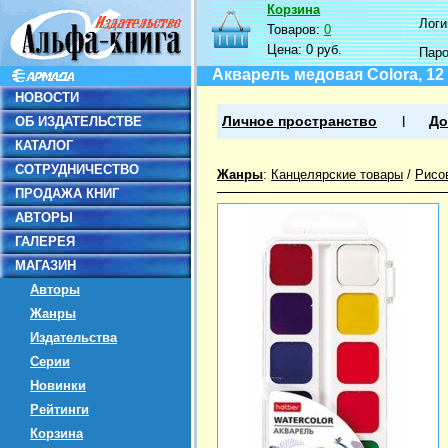
Корзина
Логин
Товаров:
0
Цена:
0 руб.
Пар
Акварель медовая Colora, 12 
НОВОСТИ
ОБ ИЗДАТЕЛЬСТВЕ
Личное пространство
До
КАТАЛОГ
СОТРУДНИЧЕСТВО
Жанры
:
Канцелярские товары
/
Рисо
ПРОДАЖА КНИГ
АВТОРЫ
ГАЛЕРЕЯ
МАГАЗИН
Авторы
Жанры
Издательства
Серии
Новинки
Рейтинги
Корзина