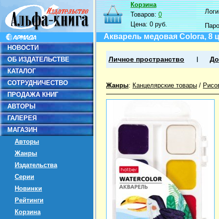
Корзина
Логин
Товаров:
0
Цена:
0 руб.
Пар
Акварель медовая Colora, 8 ц
НОВОСТИ
ОБ ИЗДАТЕЛЬСТВЕ
Личное пространство
До
КАТАЛОГ
СОТРУДНИЧЕСТВО
Жанры
:
Канцелярские товары
/
Рисо
ПРОДАЖА КНИГ
АВТОРЫ
ГАЛЕРЕЯ
МАГАЗИН
Авторы
Жанры
Издательства
Серии
Новинки
Рейтинги
Корзина