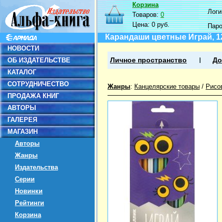
Корзина
Логин
Товаров:
0
Цена:
0 руб.
Пар
Карандаши цветные Играй, 1
НОВОСТИ
ОБ ИЗДАТЕЛЬСТВЕ
Личное пространство
До
КАТАЛОГ
СОТРУДНИЧЕСТВО
Жанры
:
Канцелярские товары
/
Рисо
ПРОДАЖА КНИГ
АВТОРЫ
ГАЛЕРЕЯ
МАГАЗИН
Авторы
Жанры
Издательства
Серии
Новинки
Рейтинги
Корзина