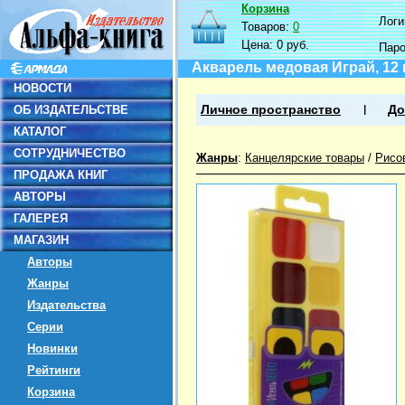
Корзина
Логин
Товаров:
0
Цена:
0 руб.
Пар
Акварель медовая Играй, 12 
НОВОСТИ
ОБ ИЗДАТЕЛЬСТВЕ
Личное пространство
До
КАТАЛОГ
СОТРУДНИЧЕСТВО
Жанры
:
Канцелярские товары
/
Рисо
ПРОДАЖА КНИГ
АВТОРЫ
ГАЛЕРЕЯ
МАГАЗИН
Авторы
Жанры
Издательства
Серии
Новинки
Рейтинги
Корзина