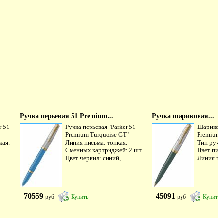
Ручка перьевая 51 Premium...
Ручка шариковая...
r 51
Ручка перьевая "Parker 51
Шариков
Premium Turquoise GT"
Premium
кая.
Линия письма: тонкая.
Тип руч
Сменных картриджей: 2 шт.
Цвет п
Цвет чернил: синий,...
Линия п
70559
45091
руб
Купить
руб
Купит