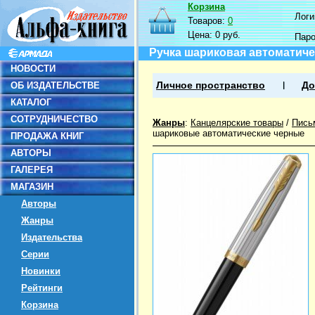
Корзина
Логин
Товаров:
0
Цена:
0 руб.
Пар
Ручка шариковая автоматичес
НОВОСТИ
ОБ ИЗДАТЕЛЬСТВЕ
Личное пространство
До
КАТАЛОГ
СОТРУДНИЧЕСТВО
Жанры
:
Канцелярские товары
/
Пись
шариковые автоматические черные
ПРОДАЖА КНИГ
АВТОРЫ
ГАЛЕРЕЯ
МАГАЗИН
Авторы
Жанры
Издательства
Серии
Новинки
Рейтинги
Корзина