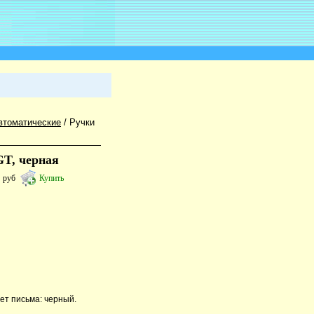
втоматические
/
Ручки
GT, черная
1
руб
Купить
вет письма: черный.