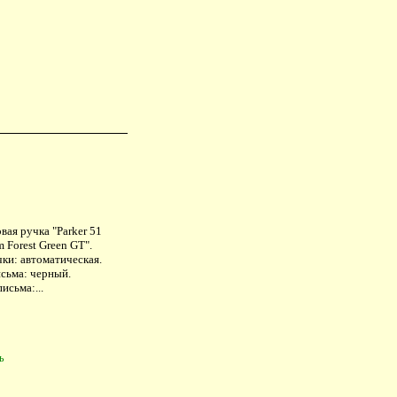
ая ручка "Parker 51
 Forest Green GT".
ки: автоматическая.
исьма: черный.
исьма:...
ь