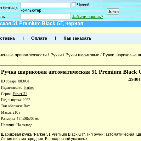
Чужой
 (e-mail):
компьютер
оль:
Забыли пароль?
кая 51 Premium Black GT, черная
ставка
Оплата
Как заказать
менные принадлежности
/
Ручки
/
Ручки шариковые
/
Ручки шариковые а
Ручка шариковая автоматическая 51 Premium Black 
4509
ID товара: 883031
Издательство:
Parker
Серия:
Parker 51
Год выпуска: 2022
Тип обложки: Box
Масса: 210 г
Размеры: 175x80x38 мм
Наличие:
На складе
Шариковая ручка "Parker 51 Premium Black GT". Тип ручки: автоматическая. Ц
Линия письма: средняя. В подарочной упаковке.