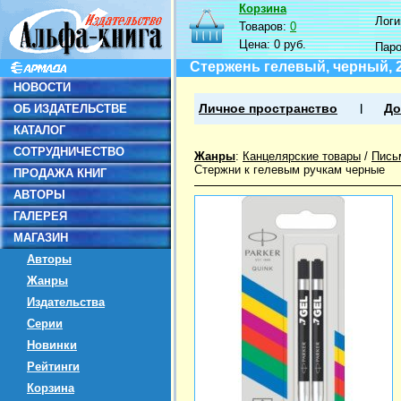
Корзина
Логин
Товаров:
0
Цена:
0 руб.
Пар
Стержень гелевый, черный, 
НОВОСТИ
ОБ ИЗДАТЕЛЬСТВЕ
Личное пространство
До
КАТАЛОГ
СОТРУДНИЧЕСТВО
Жанры
:
Канцелярские товары
/
Пись
Стержни к гелевым ручкам черные
ПРОДАЖА КНИГ
АВТОРЫ
ГАЛЕРЕЯ
МАГАЗИН
Авторы
Жанры
Издательства
Серии
Новинки
Рейтинги
Корзина