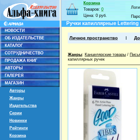
Корзина
Логин
Товаров:
0
Цена:
0 руб.
Пар
Ручки капиллярные Lettering 
НОВОСТИ
ОБ ИЗДАТЕЛЬСТВЕ
Личное пространство
До
КАТАЛОГ
СОТРУДНИЧЕСТВО
Жанры
:
Канцелярские товары
/
Пись
капиллярных ручек
ПРОДАЖА КНИГ
АВТОРЫ
ГАЛЕРЕЯ
МАГАЗИН
Авторы
Жанры
Издательства
Серии
Новинки
Рейтинги
Корзина