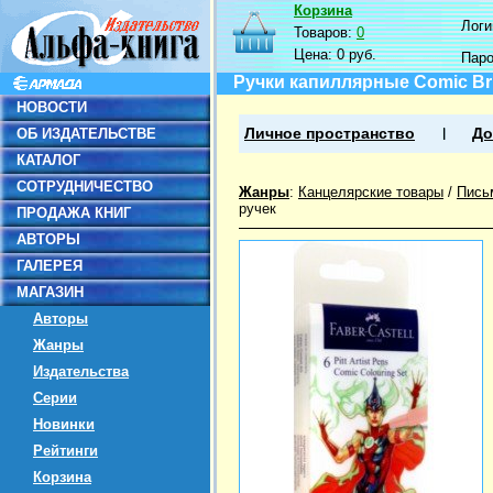
Корзина
Логин
Товаров:
0
Цена:
0 руб.
Пар
Ручки капиллярные Comic Br
НОВОСТИ
ОБ ИЗДАТЕЛЬСТВЕ
Личное пространство
До
КАТАЛОГ
СОТРУДНИЧЕСТВО
Жанры
:
Канцелярские товары
/
Пись
ручек
ПРОДАЖА КНИГ
АВТОРЫ
ГАЛЕРЕЯ
МАГАЗИН
Авторы
Жанры
Издательства
Серии
Новинки
Рейтинги
Корзина