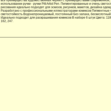
все преимущества художественных чернил с преимуществами современной, 
использовании ручки - ручки Pitt Artist Pen. Пигментированные и очень свето
рисования идеально подходят для эскизов, рисунков, макетов, дизайна одеж
Разработано с профессиональными иллюстраторами комиксов Пигментные 
светостойкость Водонепроницаемый, постоянный Без запаха, бескислотный
Идеально подходит для раскрашивания комиксов В наборе 6 штук Цвета: 118, 
162, 247.