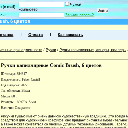
Чужой
 (e-mail):
компьютер
оль:
Забыли пароль?
ush, 6 цветов
ставка
Оплата
Как заказать
менные принадлежности
/
Ручки
/
Ручки капиллярные, линеры, роллеры
Ручки капиллярные Comic Brush, 6 цветов
ID товара: 884317
Издательство:
Faber-Castell
Год выпуска: 2022
Тип обложки: Blister
Масса: 60 г
Размеры: 180x70x15 мм
Наличие:
Ожидается
Рисунки тушью имеют очень давнюю художественную традицию. Это всегда
средством для художников и графиков, оно придает рисункам выразительност
а также может сочетаться со многими другими техниками рисования. Faber-C