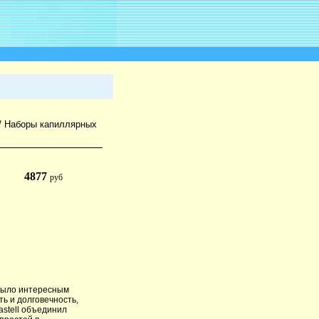
/
Наборы капиллярных
4877
руб
 было интересным
ь и долговечность,
astell объединил