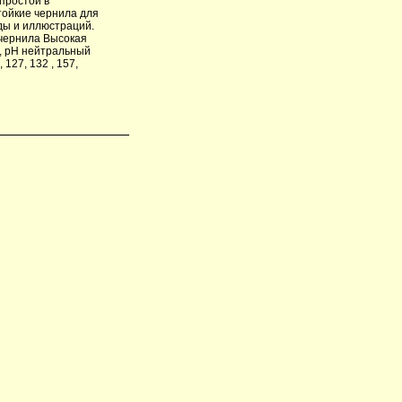
простой в
стойкие чернила для
ды и иллюстраций.
чернила Высокая
, рН нейтральный
127, 132 , 157,