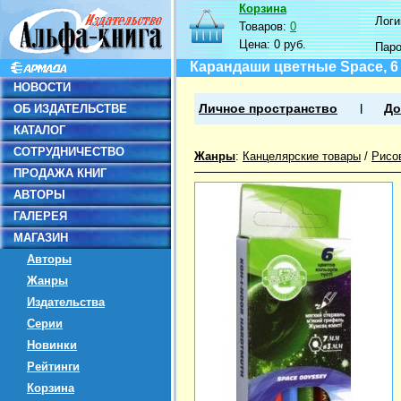
Корзина
Логин
Товаров:
0
Цена:
0 руб.
Пар
Карандаши цветные Space, 6 
НОВОСТИ
ОБ ИЗДАТЕЛЬСТВЕ
Личное пространство
До
КАТАЛОГ
СОТРУДНИЧЕСТВО
Жанры
:
Канцелярские товары
/
Рисо
ПРОДАЖА КНИГ
АВТОРЫ
ГАЛЕРЕЯ
МАГАЗИН
Авторы
Жанры
Издательства
Серии
Новинки
Рейтинги
Корзина