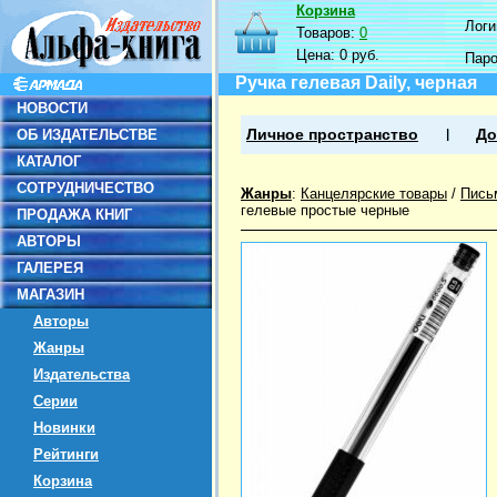
Корзина
Логин
Товаров:
0
Цена:
0 руб.
Пар
Ручка гелевая Daily, черная
НОВОСТИ
ОБ ИЗДАТЕЛЬСТВЕ
Личное пространство
До
КАТАЛОГ
СОТРУДНИЧЕСТВО
Жанры
:
Канцелярские товары
/
Пись
гелевые простые черные
ПРОДАЖА КНИГ
АВТОРЫ
ГАЛЕРЕЯ
МАГАЗИН
Авторы
Жанры
Издательства
Серии
Новинки
Рейтинги
Корзина