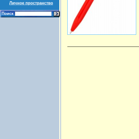
Личное пространство
Поиск