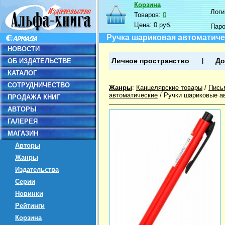
Корзина
Логин
Товаров:
0
Цена:
0 руб.
Пар
Ручка шариковая автоматиче
НОВОСТИ
ОБ ИЗДАТЕЛЬСТВЕ
Личное пространство
До
КАТАЛОГ
СОТРУДНИЧЕСТВО
Жанры
:
Канцелярские товары
/
Пись
автоматические
/
Ручки шариковые а
ПРОДАЖА КНИГ
АВТОРЫ
ГАЛЕРЕЯ
МАГАЗИН
Авторы
Жанры
Издательства
Серии
Новинки
Рейтинги
Корзина