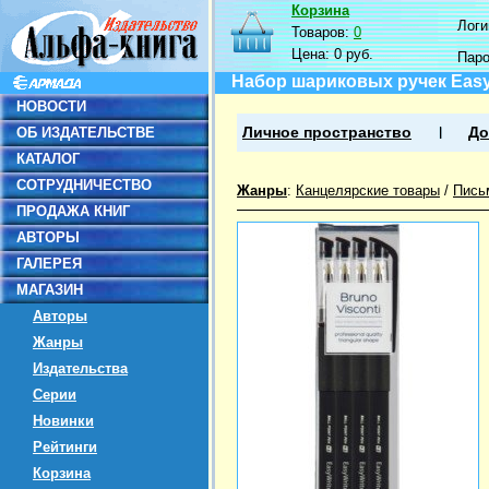
Корзина
Логин
Товаров:
0
Цена:
0 руб.
Пар
Набор шариковых ручек EasyWr
НОВОСТИ
ОБ ИЗДАТЕЛЬСТВЕ
Личное пространство
До
КАТАЛОГ
СОТРУДНИЧЕСТВО
Жанры
:
Канцелярские товары
/
Пись
ПРОДАЖА КНИГ
АВТОРЫ
ГАЛЕРЕЯ
МАГАЗИН
Авторы
Жанры
Издательства
Серии
Новинки
Рейтинги
Корзина