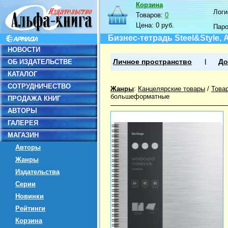
Корзина
Логин
Товаров:
0
Цена:
0 руб.
Пар
Бизнес-тетрадь Steel&Style, А
НОВОСТИ
ОБ ИЗДАТЕЛЬСТВЕ
Личное пространство
До
КАТАЛОГ
СОТРУДНИЧЕСТВО
Жанры
:
Канцелярские товары
/
Това
большеформатные
ПРОДАЖА КНИГ
АВТОРЫ
ГАЛЕРЕЯ
МАГАЗИН
Авторы
Жанры
Издательства
Серии
Новинки
Рейтинги
Корзина