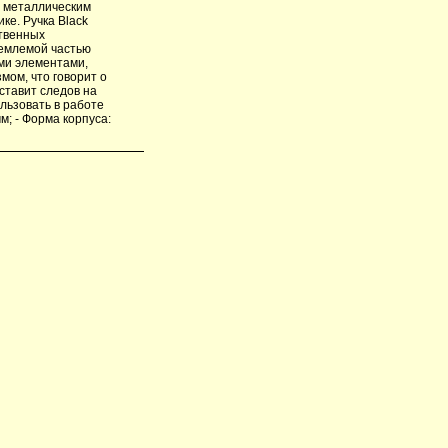
н металлическим
ке. Ручка Black
ственных
ъемлемой частью
ми элементами,
мом, что говорит о
ставит следов на
льзовать в работе
м; - Форма корпуса: