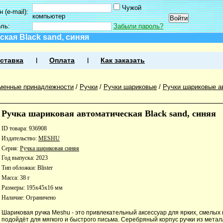
Чужой
 (e-mail):
компьютер
оль:
Забыли пароль?
кая Black sand, синяя
ставка
Оплата
Как заказать
менные принадлежности
/
Ручки
/
Ручки шариковые
/
Ручки шариковые а
Ручка шариковая автоматическая Black sand, синяя
ID товара: 936908
Издательство:
MESHU
Серия:
Ручка шариковая синяя
Год выпуска: 2023
Тип обложки: Blister
Масса: 38 г
Размеры: 195x45x16 мм
Наличие:
Ограничено
Шариковая ручка Meshu - это привлекательный аксессуар для ярких, смелых 
подойдёт для мягкого и быстрого письма. Серебряный корпус ручки из метал