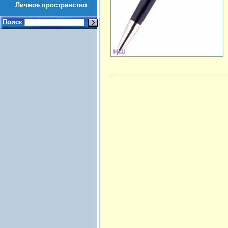
Личное пространство
Поиск