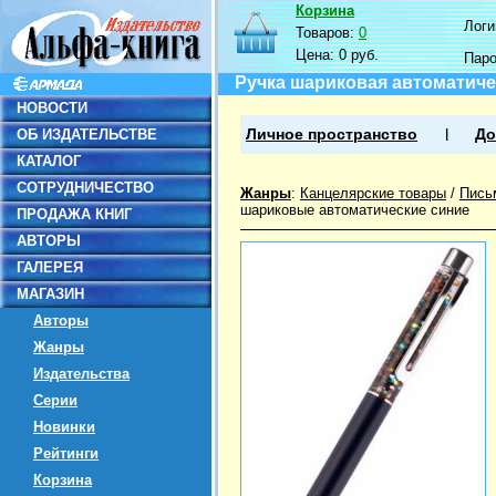
Корзина
Логин
Товаров:
0
Цена:
0 руб.
Пар
Ручка шариковая автоматичес
НОВОСТИ
ОБ ИЗДАТЕЛЬСТВЕ
Личное пространство
До
КАТАЛОГ
СОТРУДНИЧЕСТВО
Жанры
:
Канцелярские товары
/
Пись
шариковые автоматические синие
ПРОДАЖА КНИГ
АВТОРЫ
ГАЛЕРЕЯ
МАГАЗИН
Авторы
Жанры
Издательства
Серии
Новинки
Рейтинги
Корзина