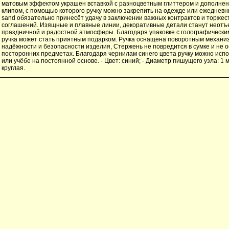
матовым эффектом украшен вставкой с разноцветным глиттером и дополне
клипом, с помощью которого ручку можно закрепить на одежде или ежедневни
sand обязательно принесёт удачу в заключении важных контрактов и торже
соглашений. Изящные и плавные линии, декоративные детали станут неот
праздничной и радостной атмосферы. Благодаря упаковке с голографически
ручка может стать приятным подарком. Ручка оснащена поворотным механиз
надёжности и безопасности изделия, Стержень не повредится в сумке и не о
посторонних предметах. Благодаря чернилам синего цвета ручку можно испо
или учёбе на постоянной основе. - Цвет: синий; - Диаметр пишущего узла: 1 м
круглая.