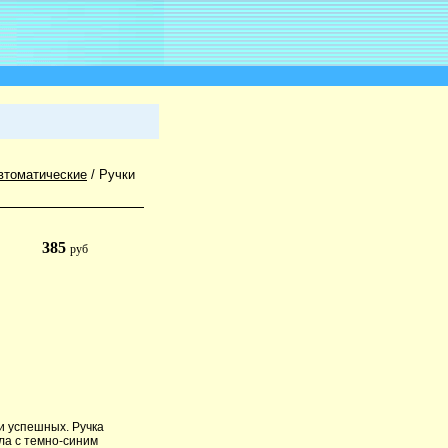
втоматические
/
Ручки
385
руб
и успешных. Ручка
ла с темно-синим