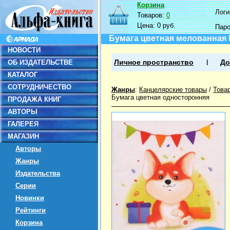
Корзина
Логин
Товаров:
0
Цена:
0 руб.
Пар
Бумага цветная мелованная Щ
НОВОСТИ
ОБ ИЗДАТЕЛЬСТВЕ
Личное пространство
До
КАТАЛОГ
СОТРУДНИЧЕСТВО
Жанры
:
Канцелярские товары
/
Това
Бумага цветная односторонняя
ПРОДАЖА КНИГ
АВТОРЫ
ГАЛЕРЕЯ
МАГАЗИН
Авторы
Жанры
Издательства
Серии
Новинки
Рейтинги
Корзина